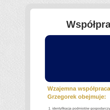
Współpra
Wzajemna współpraca 
Grzegorek obejmuje:
identyfikacja podmiotów gospodarczy