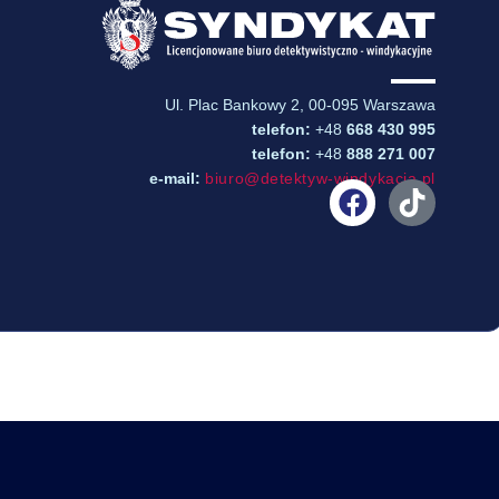
Ul. Plac Bankowy 2, 00-095 Warszawa
telefon:
+48
668 430 99
5
telefon:
+48
888 271 007
e-mail:
biuro@detektyw-windykacja.pl