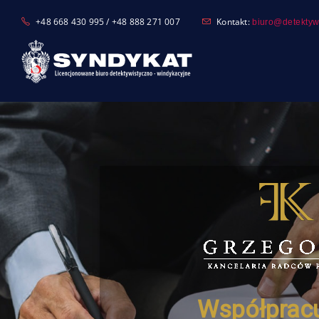
+48 668 430 995 / +48 888 271 007
Kontakt:
biuro@detektyw
Nasza 
Zapraszamy do 
z naszymi możliwo
Współprac