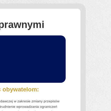
 prawnymi
 obywatelom:
odawczej w zakresie zmiany przepisów
trudnienie wprowadzania ograniczeń