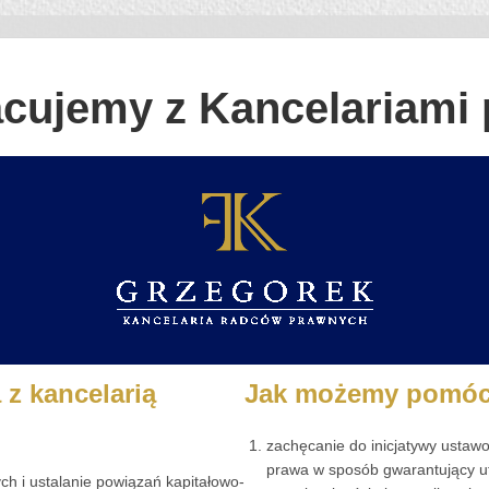
cujemy z Kancelariami
z kancelarią
Jak możemy pomóc
zachęcanie do inicjatywy ustaw
prawa w sposób gwarantujący u
ch i ustalanie powiązań kapitałowo-