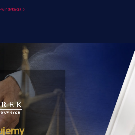
-windykacja.pl
oferta
zapoznania się
ściami i ofertą.
ujemy