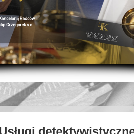
AJ SIĘ
Kancelarią Radców
lip Grzegorek s.c.
Usługi detektywistyczn