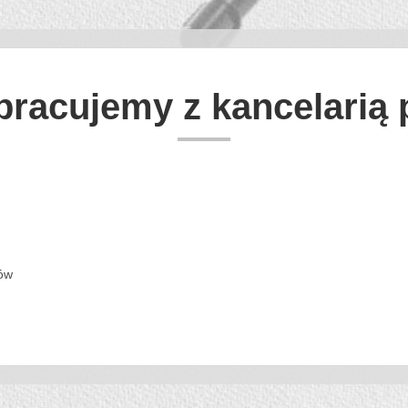
racujemy z kancelarią
ów