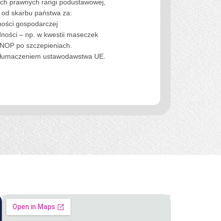
tach prawnych rangi podustawowej,
od skarbu państwa za:
lności gospodarczej
dności – np. w kwestii maseczek
NOP po szczepieniach.
 tłumaczeniem ustawodawstwa UE.