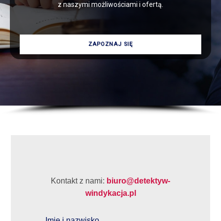
z naszymi możliwościami i ofertą.
ZAPOZNAJ SIĘ
Kontakt z nami:
biuro@detektyw-
windykacja.pl
Imię i nazwisko