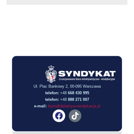
Ul. Plac Bankowy 2, 00-095 Warszawa
telefon:
+48
668 430 99
5
telefon:
+48
888 271 007
e-mail:
biuro@detektyw-windykacja.pl